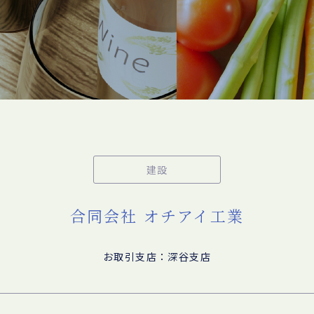
建設
合同会社 オチアイ工業
お取引支店：深谷支店