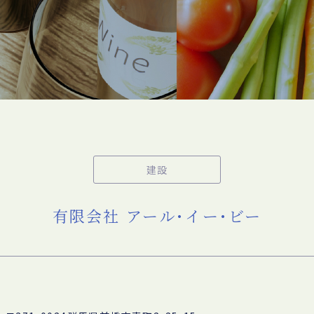
建設
有限会社 アール･イー･ビー