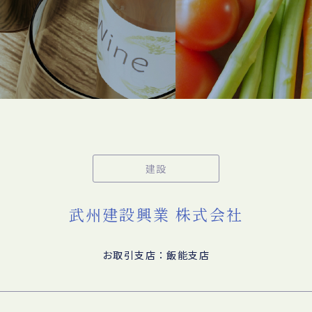
建設
武州建設興業 株式会社
お取引支店：飯能支店