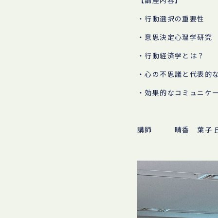
【講座内容】
・行動選択の重要性
・意思決定心理学研究
・行動経済学とは？
・心の不思議と代表的
・効果的なコミュニケ
講師 晴香 葉子 氏